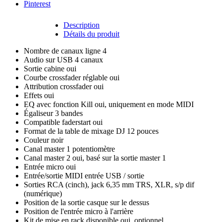
Pinterest
Description
Détails du produit
Nombre de canaux ligne
4
Audio sur USB
4 canaux
Sortie cabine
oui
Courbe crossfader réglable
oui
Attribution crossfader
oui
Effets
oui
EQ avec fonction Kill
oui, uniquement en mode MIDI
Égaliseur
3 bandes
Compatible faderstart
oui
Format de la table de mixage DJ
12 pouces
Couleur
noir
Canal master 1
potentiomètre
Canal master 2
oui, basé sur la sortie master 1
Entrée micro
oui
Entrée/sortie MIDI
entrée USB / sortie
Sorties
RCA (cinch), jack 6,35 mm TRS, XLR, s/p dif
(numérique)
Position de la sortie casque
sur le dessus
Position de l'entrée micro
à l'arrière
Kit de mise en rack disponible
oui, optionnel