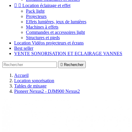


Location éclairage et effet
Pack light
Projecteurs
Effets lumières, jeux de lumières
Machines à effets
Commandes et accessoires light
Structures et pieds
Location Vidéos projecteurs et écrans
Best seller
VENTE SONORISATION ET ECLAIRAGE VANNES

Rechercher
Accueil
Location sonorisation
Tables de mixage
Pioneer Nexus2 - DJM900 Nexus2