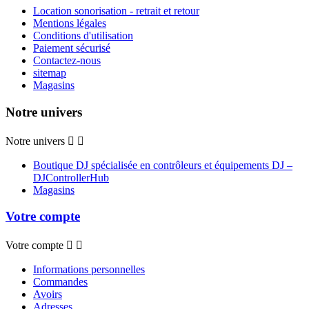
Location sonorisation - retrait et retour
Mentions légales
Conditions d'utilisation
Paiement sécurisé
Contactez-nous
sitemap
Magasins
Notre univers
Notre univers


Boutique DJ spécialisée en contrôleurs et équipements DJ –
DJControllerHub
Magasins
Votre compte
Votre compte


Informations personnelles
Commandes
Avoirs
Adresses