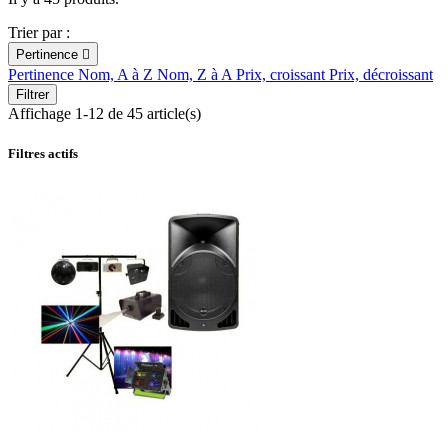
Trier par :
Pertinence

Pertinence
Nom, A à Z
Nom, Z à A
Prix, croissant
Prix, décroissant
Filtrer
Affichage 1-12 de 45 article(s)
Filtres actifs