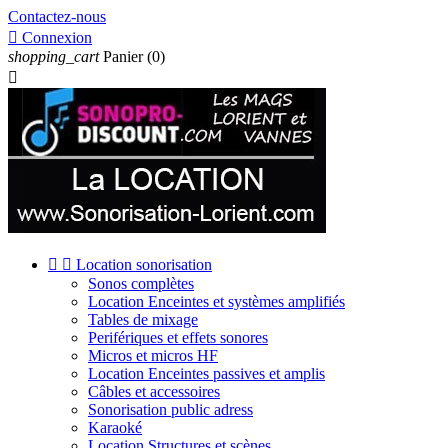
Contactez-nous

Connexion
shopping_cart
Panier
(0)



Location sonorisation
Sonos complètes
Location Enceintes et systèmes amplifiés
Tables de mixage
Perifériques et effets sonores
Micros et micros HF
Location Enceintes passives et amplis
Câbles et accessoires
Sonorisation public adress
Karaoké
Location Structures et scènes