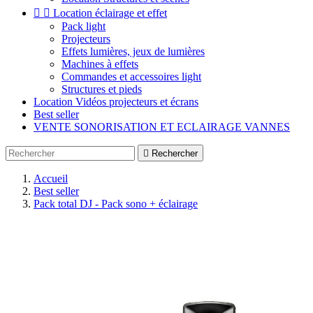


Location éclairage et effet
Pack light
Projecteurs
Effets lumières, jeux de lumières
Machines à effets
Commandes et accessoires light
Structures et pieds
Location Vidéos projecteurs et écrans
Best seller
VENTE SONORISATION ET ECLAIRAGE VANNES

Rechercher
Accueil
Best seller
Pack total DJ - Pack sono + éclairage