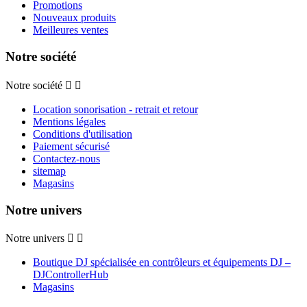
Promotions
Nouveaux produits
Meilleures ventes
Notre société
Notre société


Location sonorisation - retrait et retour
Mentions légales
Conditions d'utilisation
Paiement sécurisé
Contactez-nous
sitemap
Magasins
Notre univers
Notre univers


Boutique DJ spécialisée en contrôleurs et équipements DJ –
DJControllerHub
Magasins