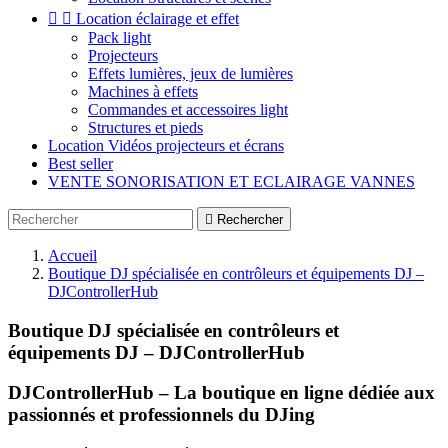


Location éclairage et effet
Pack light
Projecteurs
Effets lumières, jeux de lumières
Machines à effets
Commandes et accessoires light
Structures et pieds
Location Vidéos projecteurs et écrans
Best seller
VENTE SONORISATION ET ECLAIRAGE VANNES

Rechercher
Accueil
Boutique DJ spécialisée en contrôleurs et équipements DJ –
DJControllerHub
Boutique DJ spécialisée en contrôleurs et
équipements DJ – DJControllerHub
DJControllerHub – La boutique en ligne dédiée aux
passionnés et professionnels du DJing