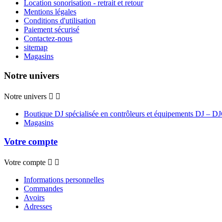
Location sonorisation - retrait et retour
Mentions légales
Conditions d'utilisation
Paiement sécurisé
Contactez-nous
sitemap
Magasins
Notre univers
Notre univers


Boutique DJ spécialisée en contrôleurs et équipements DJ – D
Magasins
Votre compte
Votre compte


Informations personnelles
Commandes
Avoirs
Adresses