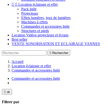


Location éclairage et effet
Pack light
Projecteurs
Effets lumières, jeux de lumières
Machines à effets
Commandes et accessoires light
Structures et pieds
Location Vidéos projecteurs et écrans
Best seller
VENTE SONORISATION ET ECLAIRAGE VANNES

Rechercher
Accueil
Location éclairage et effet
Commandes et accessoires light
Commandes et accessoires light

ok
Filtrer par