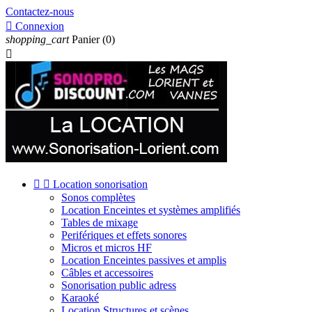
Contactez-nous

Connexion
shopping_cart
Panier
(0)



Location sonorisation
Sonos complètes
Location Enceintes et systèmes amplifiés
Tables de mixage
Perifériques et effets sonores
Micros et micros HF
Location Enceintes passives et amplis
Câbles et accessoires
Sonorisation public adress
Karaoké
Location Structures et scènes